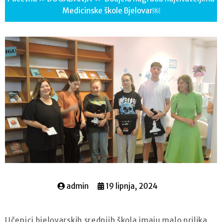
Medicinske škole Bjelovar￼
admin
19 lipnja, 2024
Učenici bjelovarskih srednjih škola imaju malo prilika