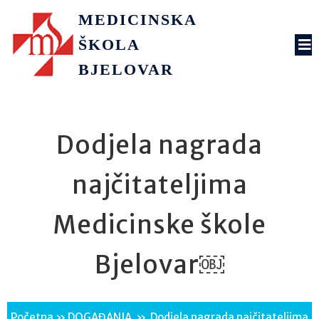
MEDICINSKA
ŠKOLA
BJELOVAR
Dodjela nagrada
najčitateljima
Medicinske škole
Bjelovar￼
Početna
»
DOGAĐANJA
»
Dodjela nagrada najčitateljima