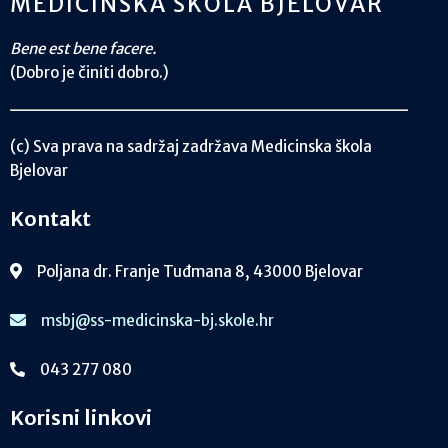
MEDICINSKA ŠKOLA BJELOVAR
Bene est bene facere.
(Dobro je činiti dobro.)
(c) Sva prava na sadržaj zadržava Medicinska škola
Bjelovar
Kontakt
Poljana dr. Franje Tuđmana 8, 43000 Bjelovar
msbj@ss-medicinska-bj.skole.hr
043 277 080
Korisni linkovi