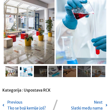
Kategorija :
Uspostava RCK
Previous
Next
Tko se boji kemije još?
Slatki među nama