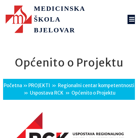
MEDICINSKA
ŠKOLA
BJELOVAR
Općenito o Projektu
Početna
»
PROJEKTI
»
Regionalni centar kompetentnosti
»
Uspostava RCK
»
Općenito o Projektu