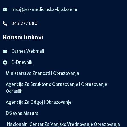
msbj@ss-medicinska-bj.skole.hr
043 277 080
Korisni linkovi
Carnet Webmail
E-Dnevnik
Ministarstvo Znanosti I Obrazovanja
Agencija Za Strukovno Obrazovanje I Obrazovanje
Odraslih
Agencija Za Odgoj I Obrazovanje
Državna Matura
Nacionalni Centar Za Vanjsko Vrednovanje Obrazovanja