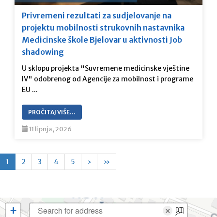
Privremeni rezultati za sudjelovanje na
projektu mobilnosti strukovnih nastavnika
Medicinske škole Bjelovar u aktivnosti Job
shadowing
U sklopu projekta "Suvremene medicinske vještine
lV" odobrenog od Agencije za mobilnost i programe
EU ...
PROČITAJ VIŠE…
11 lipnja, 2026
1
2
3
4
5
›
»
+
×