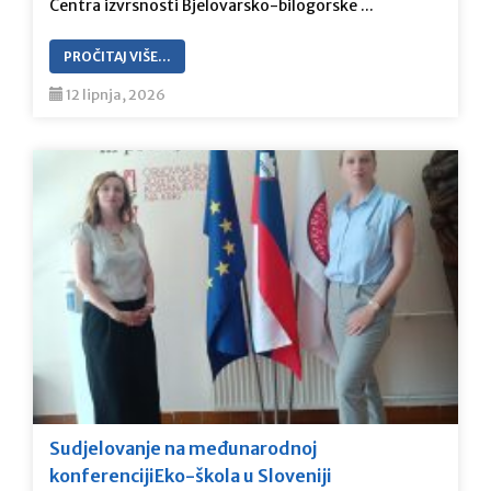
Centra izvrsnosti Bjelovarsko-bilogorske ...
PROČITAJ VIŠE…
12 lipnja, 2026
Sudjelovanje na međunarodnoj
konferencijiEko-škola u Sloveniji