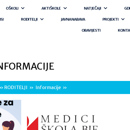
O ŠKOLI
AKTI ŠKOLE
NATJEČAJI
GD
ISI
RODITELJI
JAVNA NABAVA
PROJEKTI
OBAVIJESTI
KONT
NFORMACIJE
»
RODITELJI
»
Informacije
»