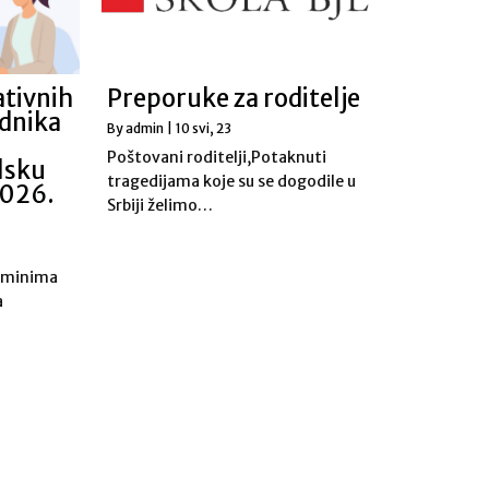
ativnih
Preporuke za roditelje
ednika
By
admin
|
10
svi, 23
Poštovani roditelji,Potaknuti
olsku
tragedijama koje su se dogodile u
2026.
Srbiji želimo…
erminima
a