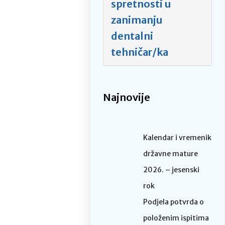
spretnosti u
zanimanju
dentalni
tehničar/ka
Najnovije
Kalendar i vremenik
državne mature
2026. – jesenski
rok
Podjela potvrda o
položenim ispitima