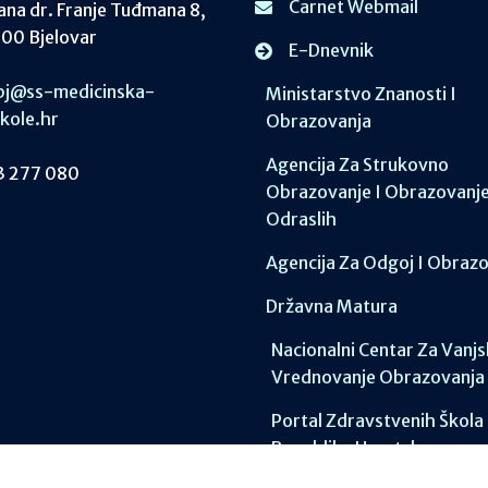
Carnet Webmail
ana dr. Franje Tuđmana 8,
00 Bjelovar
E-Dnevnik
j@ss-medicinska-
Ministarstvo Znanosti I
skole.hr
Obrazovanja
Agencija Za Strukovno
 277 080
Obrazovanje I Obrazovanj
Odraslih
Agencija Za Odgoj I Obraz
Državna Matura
Nacionalni Centar Za Vanj
Vrednovanje Obrazovanja
Portal Zdravstvenih Škola
Republike Hrvatske