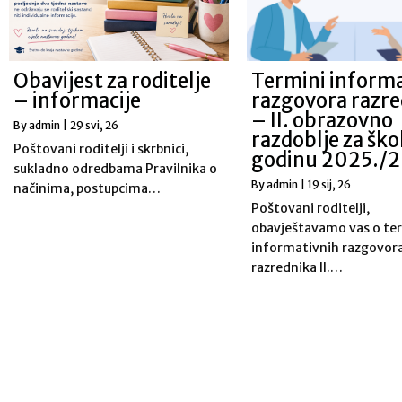
Obavijest za roditelje
Termini inform
– informacije
razgovora razr
– II. obrazovno
By
admin
|
29
svi, 26
razdoblje za šk
Poštovani roditelji i skrbnici,
godinu 2025./
sukladno odredbama Pravilnika o
By
admin
|
19
sij, 26
načinima, postupcima…
Poštovani roditelji,
obavještavamo vas o t
informativnih razgovor
razrednika II.…