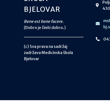
Polj
BJELOVAR
430
msb
Bene est bene facere.
bj.
(Dobro je činiti dobro.)
043
(c) Sva prava na sadržaj
zadržava Medicinska škola
Bjelovar