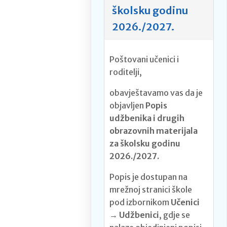
školsku godinu
2026./2027.
Poštovani učenici i
roditelji,
obavještavamo vas da je
objavljen
Popis
udžbenika i drugih
obrazovnih materijala
za školsku godinu
2026./2027.
Popis je dostupan na
mrežnoj stranici škole
pod izbornikom
Učenici
→ Udžbenici
, gdje se