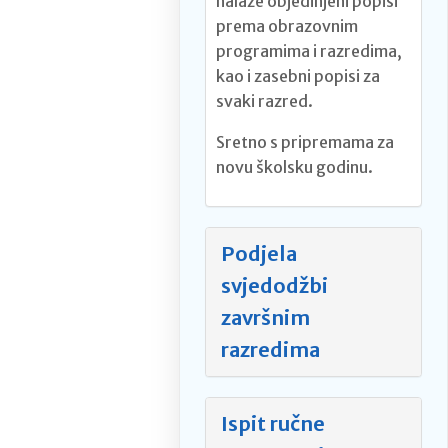
nalaze objedinjeni popisi
prema obrazovnim
programima i razredima,
kao i zasebni popisi za
svaki razred.
Sretno s pripremama za
novu školsku godinu.
Podjela
svjedodžbi
završnim
razredima
Ispit ručne