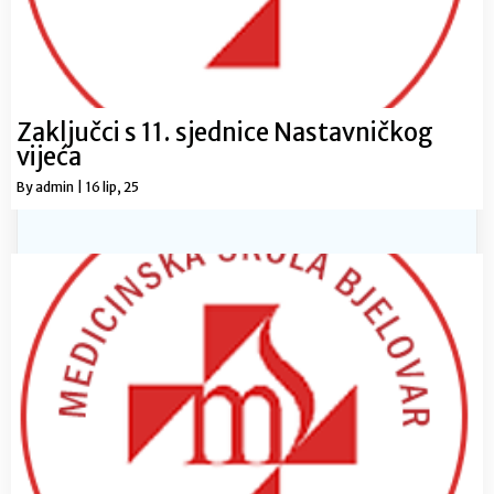
Zaključci s 11. sjednice Nastavničkog
vijeća
By
admin
|
16
lip, 25