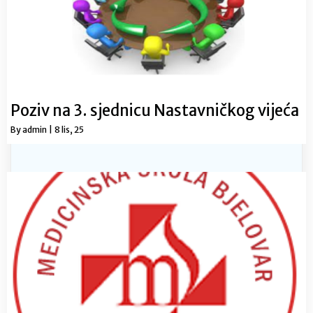
Poziv na 3. sjednicu Nastavničkog vijeća
By
admin
|
8
lis, 25