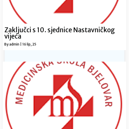
Zaključci s 10. sjednice Nastavničkog
vijeća
By
admin
|
16
lip, 25