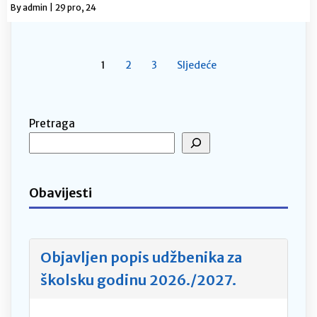
By
admin
|
29
pro, 24
1
2
3
Sljedeće
Pretraga
Obavijesti
Objavljen popis udžbenika za
školsku godinu 2026./2027.