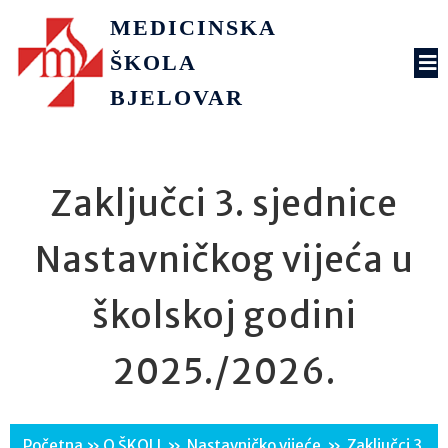
MEDICINSKA
ŠKOLA
BJELOVAR
Zaključci 3. sjednice
Nastavničkog vijeća u
školskoj godini
2025./2026.
Početna
»
O ŠKOLI
»
Nastavničko vijeće
»
Zaključci 3.