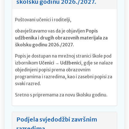
školsku godinu 2026./2027.
Poštovani učenici i roditelji,
obavještavamo vas da je objavljen
Popis
udžbenika i drugih obrazovnih materijala za
školsku godinu 2026./2027.
Popis je dostupan na mrežnoj stranici škole pod
izbornikom
Učenici → Udžbenici
, gdje se nalaze
objedinjeni popisi prema obrazovnim
programima i razredima, kao i zasebni popisi za
svaki razred.
Sretno s pripremama za novu školsku godinu.
Podjela svjedodžbi završnim
razredima