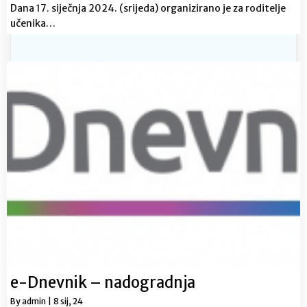
Dana 17. siječnja 2024. (srijeda) organizirano je za roditelje
učenika…
e-Dnevnik – nadogradnja
By
admin
|
8
sij, 24