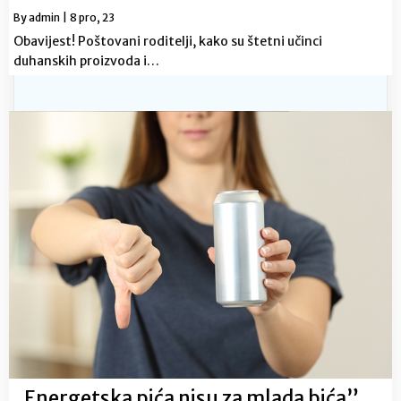
By
admin
|
8
pro, 23
Obavijest! Poštovani roditelji, kako su štetni učinci
duhanskih proizvoda i…
„Energetska pića nisu za mlada bića”