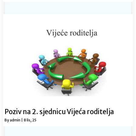
Poziv na 2. sjednicu Vijeća roditelja
By
admin
|
8
lis, 25