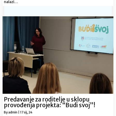
nalazi…
Predavanje za roditelje u sklopu
provođenja projekta: “Budi svoj”!
By
admin
|
17
sij, 24