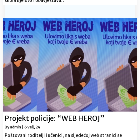
škola Bjelovar obavještava…
Projekt policije: “WEB HEROJ”
By
admin
|
6
velj, 24
Poštovani roditelji i učenici, na sljedećoj web stranici se