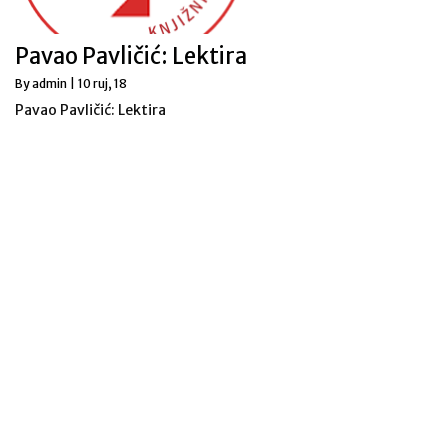
Pavao Pavličić: Lektira
By
admin
|
10
ruj, 18
Pavao Pavličić: Lektira