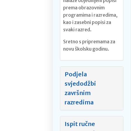
nalaze objedinjeni popisi
prema obrazovnim
programima i razredima,
kao i zasebni popisi za
svaki razred.
Sretno s pripremama za
novu školsku godinu.
Podjela
svjedodžbi
završnim
razredima
Ispit ručne