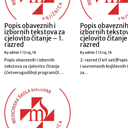
Popis obaveznih i
Popis obaveznih
izbornih tekstova za
izbornih teksto
cjelovito čitanje – 1.
cjelovito čitanje
razred
razred
By
admin
|
12
ruj, 18
By
admin
|
12
ruj, 18
Popis obaveznih i izbornih
2. razred (140 sati)Popis
tekstova za cjelovito čitanje
i suvremenih književnih
(četverogodišnji programi)1.…
za…