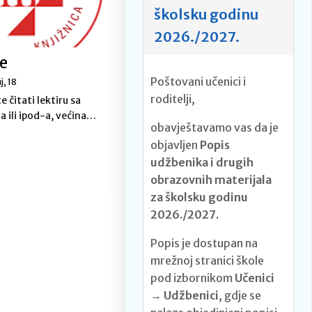
školsku godinu
2026./2027.
re
Poštovani učenici i
uj, 18
roditelji,
e čitati lektiru sa
a ili ipod-a, većina…
obavještavamo vas da je
objavljen
Popis
udžbenika i drugih
obrazovnih materijala
za školsku godinu
2026./2027.
Popis je dostupan na
mrežnoj stranici škole
pod izbornikom
Učenici
→ Udžbenici
, gdje se