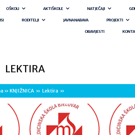
O ŠKOLI
AKTI ŠKOLE
NATJEČAJI
GD
ISI
RODITELJI
JAVNA NABAVA
PROJEKTI
OBAVIJESTI
KONT
LEKTIRA
na
»
KNJIŽNICA
»
Lektira
»