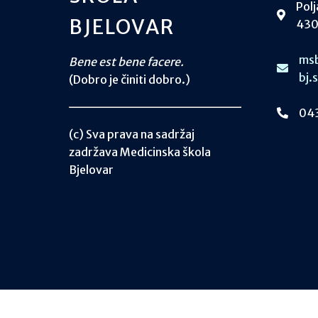
Polj
BJELOVAR
430
msb
Bene est bene facere.
bj.
(Dobro je činiti dobro.)
043
(c) Sva prava na sadržaj
zadržava Medicinska škola
Bjelovar