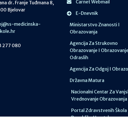
Carnet Webmail
ana dr. Franje Tuđmana 8,
00 Bjelovar
E-Dnevnik
j@ss-medicinska-
Ministarstvo Znanosti I
skole.hr
Obrazovanja
Agencija Za Strukovno
 277 080
Obrazovanje I Obrazovanj
Odraslih
Agencija Za Odgoj I Obraz
Državna Matura
Nacionalni Centar Za Vanj
Vrednovanje Obrazovanja
Portal Zdravstvenih Škola
Republike Hrvatske