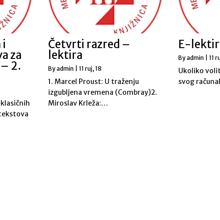
 i
Četvrti razred –
E-lekti
va za
lektira
By
admin
|
11
r
 – 2.
By
admin
|
11
ruj, 18
Ukoliko volit
1. Marcel Proust: U traženju
svog računal
izgubljena vremena (Combray)2.
 klasičnih
Miroslav Krleža:…
 tekstova