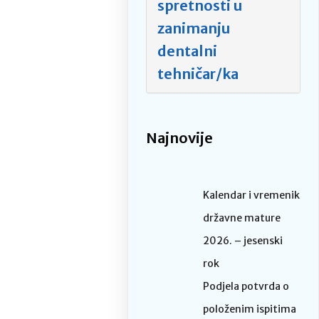
spretnosti u
zanimanju
dentalni
tehničar/ka
Najnovije
Kalendar i vremenik
državne mature
2026. – jesenski
rok
Podjela potvrda o
položenim ispitima