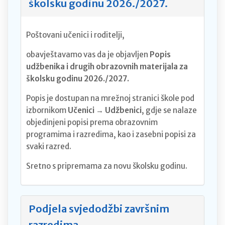
školsku godinu 2026./2027.
Poštovani učenici i roditelji,
obavještavamo vas da je objavljen
Popis
udžbenika i drugih obrazovnih materijala za
školsku godinu 2026./2027.
Popis je dostupan na mrežnoj stranici škole pod
izbornikom
Učenici → Udžbenici
, gdje se nalaze
objedinjeni popisi prema obrazovnim
programima i razredima, kao i zasebni popisi za
svaki razred.
Sretno s pripremama za novu školsku godinu.
Podjela svjedodžbi završnim
razredima