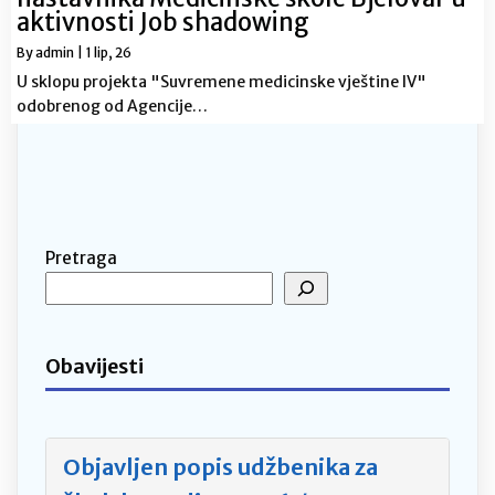
aktivnosti Job shadowing
By
admin
|
1
lip, 26
U sklopu projekta "Suvremene medicinske vještine lV"
odobrenog od Agencije…
Pretraga
Obavijesti
Objavljen popis udžbenika za