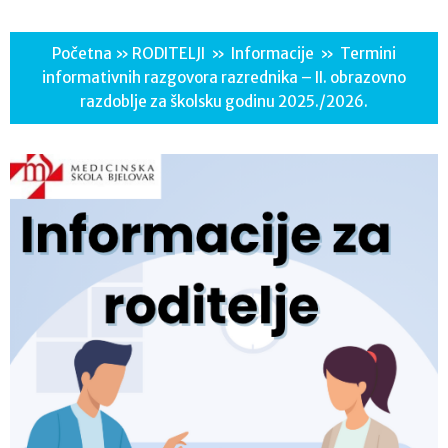
Početna
»
RODITELJI
»
Informacije
»
Termini
informativnih razgovora razrednika – II. obrazovno
razdoblje za školsku godinu 2025./2026.