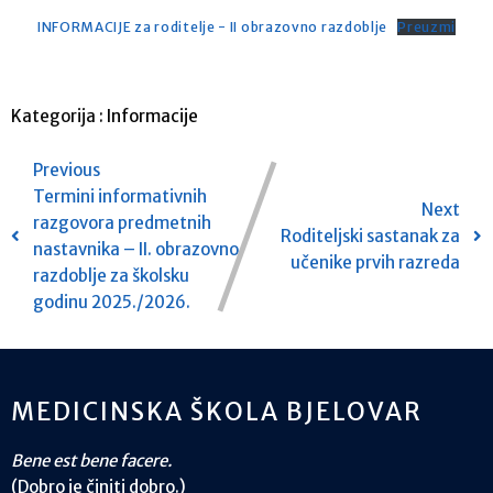
INFORMACIJE za roditelje - II obrazovno razdoblje
Preuzmi
Kategorija :
Informacije
Previous
Termini informativnih
Next
razgovora predmetnih
Roditeljski sastanak za
nastavnika – II. obrazovno
učenike prvih razreda
razdoblje za školsku
godinu 2025./2026.
MEDICINSKA ŠKOLA BJELOVAR
Bene est bene facere.
(Dobro je činiti dobro.)