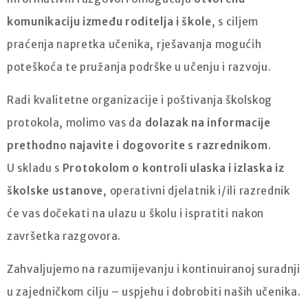
komunikaciju između roditelja i škole
, s ciljem
praćenja napretka učenika, rješavanja mogućih
poteškoća te pružanja podrške u učenju i razvoju.
Radi kvalitetne organizacije i poštivanja školskog
protokola, molimo vas da
dolazak na informacije
prethodno najavite i dogovorite s razrednikom
.
U skladu s
Protokolom o kontroli ulaska i izlaska iz
školske ustanove
, operativni djelatnik i/ili razrednik
će vas dočekati na ulazu u školu i ispratiti nakon
završetka razgovora.
Zahvaljujemo na razumijevanju i kontinuiranoj suradnji
u zajedničkom cilju – uspjehu i dobrobiti naših učenika.