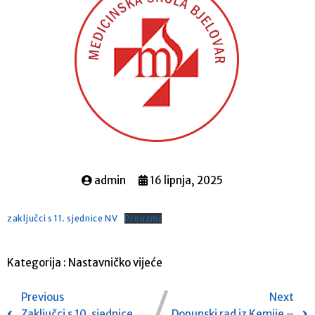
admin
16 lipnja, 2025
zaključci s 11. sjednice NV
Preuzmi
Kategorija :
Nastavničko vijeće
Previous
Next
Zaključci s 10. sjednice
Dopunski rad iz Kemije –