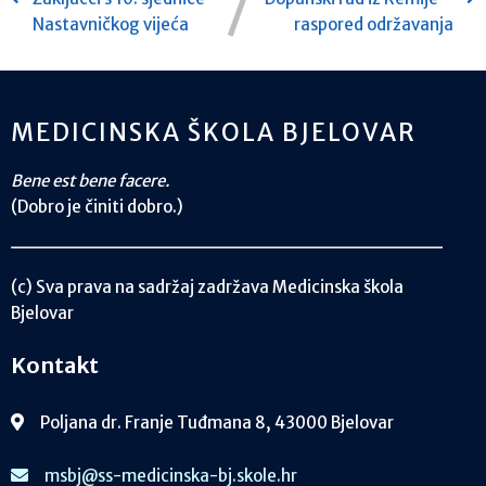
Nastavničkog vijeća
raspored održavanja
MEDICINSKA ŠKOLA BJELOVAR
Bene est bene facere.
(Dobro je činiti dobro.)
(c) Sva prava na sadržaj zadržava Medicinska škola
Bjelovar
Kontakt
Poljana dr. Franje Tuđmana 8, 43000 Bjelovar
msbj@ss-medicinska-bj.skole.hr