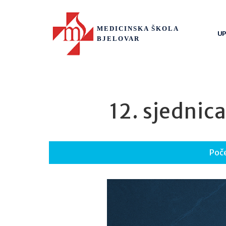
MEDICINSKA ŠKOLA
UP
BJELOVAR
12. sjednic
Poč