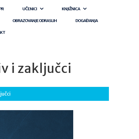
PR
UČENICI
KNJIŽNICA
OBRAZOVANJE ODRASLIH
DOGAĐANJA
AKT
 i zaključci
jučci