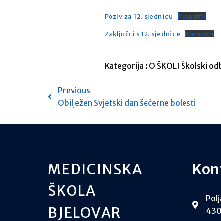
Poziv za 12. sjednicu
Preuzmi
Zaključci s 12. sjednice
Preuzmi
Kategorija :
O ŠKOLI
Školski od
Previous
Obilježen Svjetski dan šećerne bolesti
MEDICINSKA
Kon
ŠKOLA
Polj
BJELOVAR
430