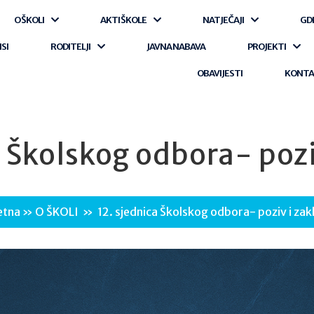
O ŠKOLI
AKTI ŠKOLE
NATJEČAJI
GD
ISI
RODITELJI
JAVNA NABAVA
PROJEKTI
OBAVIJESTI
KONT
a Školskog odbora- poziv
etna
»
O ŠKOLI
»
12. sjednica Školskog odbora- poziv i zakl