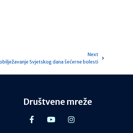
Next
obilježavanje Svjetskog dana šećerne bolesti
Društvene mreže