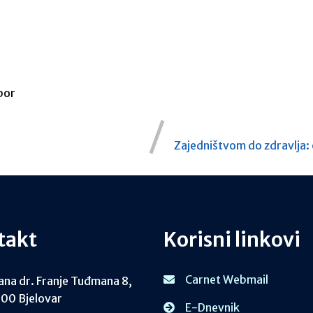
bor
Zajedništvom do zdravlja: 
takt
Korisni linkovi
Carnet Webmail
ana dr. Franje Tuđmana 8,
00 Bjelovar
E-Dnevnik