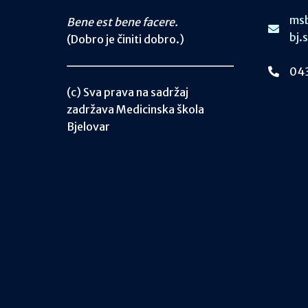
msb
Bene est bene facere.
bj.
(Dobro je činiti dobro.)
043
(c) Sva prava na sadržaj
zadržava Medicinska škola
Bjelovar