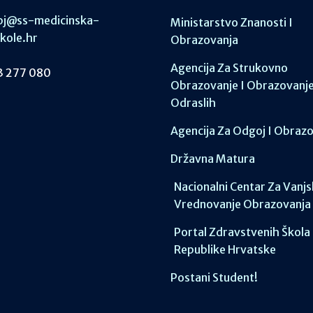
j@ss-medicinska-
Ministarstvo Znanosti I
skole.hr
Obrazovanja
Agencija Za Strukovno
 277 080
Obrazovanje I Obrazovanj
Odraslih
Agencija Za Odgoj I Obraz
Državna Matura
Nacionalni Centar Za Vanj
Vrednovanje Obrazovanja
Portal Zdravstvenih Škola
Republike Hrvatske
Postani Student!