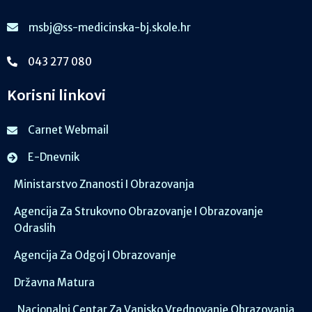
msbj@ss-medicinska-bj.skole.hr
043 277 080
Korisni linkovi
Carnet Webmail
E-Dnevnik
Ministarstvo Znanosti I Obrazovanja
Agencija Za Strukovno Obrazovanje I Obrazovanje
Odraslih
Agencija Za Odgoj I Obrazovanje
Državna Matura
Nacionalni Centar Za Vanjsko Vrednovanje Obrazovanja