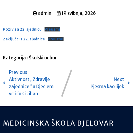
admin
19 svibnja, 2026
Poziv za 22. sjednicu
Preuzmi
Zaključci s 22. sjednice
Preuzmi
Kategorija :
Školski odbor
Previous
Aktivnost „Zdravlje
Next
zajednice“ u Dječjem
Pjesma kao lijek
vrtiću Ciciban
MEDICINSKA ŠKOLA BJELOVAR