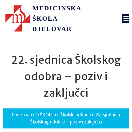
MEDICINSKA
ŠKOLA
BJELOVAR
22. sjednica Školskog
odobra – poziv i
zaključci
Početna
»
O ŠKOLI
»
Školski odbor
»
22. sjednica
Školskog odobra – poziv i zaključci