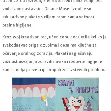
Učenice 3.d razreda, Elena Šturbek i Lana Veliji, pod
vodstvom nastavnice Dejane Muse, izradile su
edukativne plakate s ciljem promicanja važnosti
oralne higijene.
Kroz svoj kreativan rad, učenice su podsjetile koliko je
svakodnevna briga o zubima i desnima ključna za
očuvanje oralnog zdravlja. Plakati naglašavaju
važnost usvajanja zdravih navika i redovite higijene
kao temelja prevencije brojnih zdravstvenih problema.