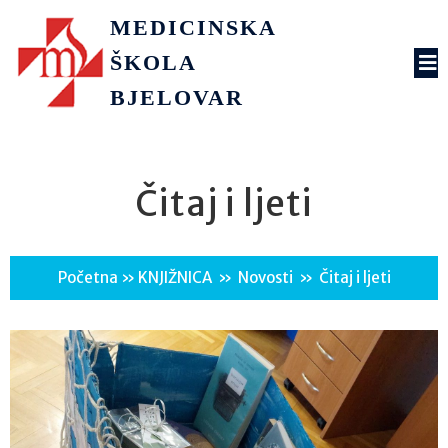
MEDICINSKA
ŠKOLA
BJELOVAR
Čitaj i ljeti
Početna
»
KNJIŽNICA
»
Novosti
»
Čitaj i ljeti