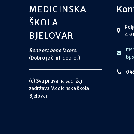
MEDICINSKA
Kon
ŠKOLA
Polj
BJELOVAR
430
msb
Bene est bene facere.
bj.
(Dobro je činiti dobro.)
043
(c) Sva prava na sadržaj
zadržava Medicinska škola
Bjelovar