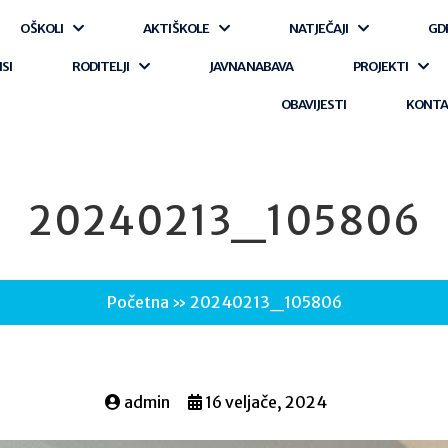
O ŠKOLI
AKTI ŠKOLE
NATJEČAJI
GD
ISI
RODITELJI
JAVNA NABAVA
PROJEKTI
OBAVIJESTI
KONT
20240213_105806
Početna
»
20240213_105806
admin
16 veljače, 2024