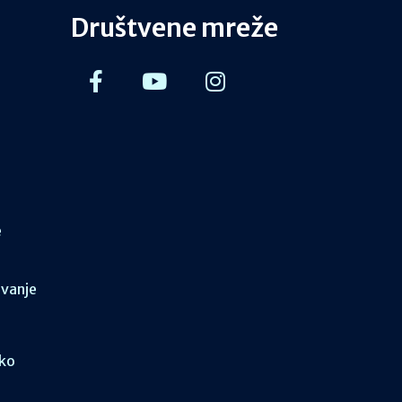
Društvene mreže
e
ovanje
sko