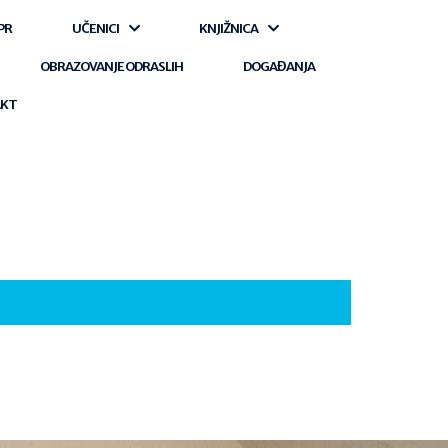
PR
UČENICI
KNJIŽNICA
OBRAZOVANJE ODRASLIH
DOGAĐANJA
AKT