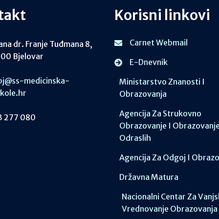
takt
Korisni linkovi
Carnet Webmail
ana dr. Franje Tuđmana 8,
00 Bjelovar
E-Dnevnik
j@ss-medicinska-
Ministarstvo Znanosti I
skole.hr
Obrazovanja
Agencija Za Strukovno
 277 080
Obrazovanje I Obrazovanj
Odraslih
Agencija Za Odgoj I Obraz
Državna Matura
Nacionalni Centar Za Vanj
Vrednovanje Obrazovanja