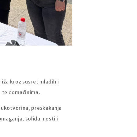
iža kroz susret mladih i
e te domaćinima.
 rukotvorina, preskakanja
omaganja, solidarnosti i