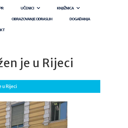
PR
UČENICI
KNJIŽNICA
OBRAZOVANJE ODRASLIH
DOGAĐANJA
AKT
en je u Rijeci
 u Rijeci