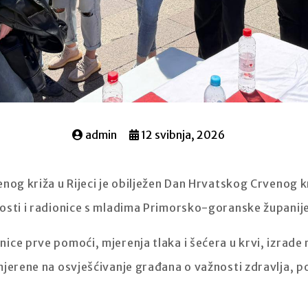
admin
12 svibnja, 2026
nog križa u Rijeci je obilježen Dan Hrvatskog Crvenog kr
osti i radionice s mladima Primorsko-goranske županij
ice prve pomoći, mjerenja tlaka i šećera u krvi, izrade
mjerene na osvješćivanje građana o važnosti zdravlja, p