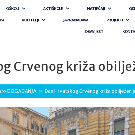
O ŠKOLI
AKTI ŠKOLE
NATJEČAJI
GD
ISI
RODITELJI
JAVNA NABAVA
PROJEKTI
OBAVIJESTI
KONT
 Crvenog križa obiljež
a
»
DOGAĐANJA
»
Dan Hrvatskog Crvenog križa obilježen je