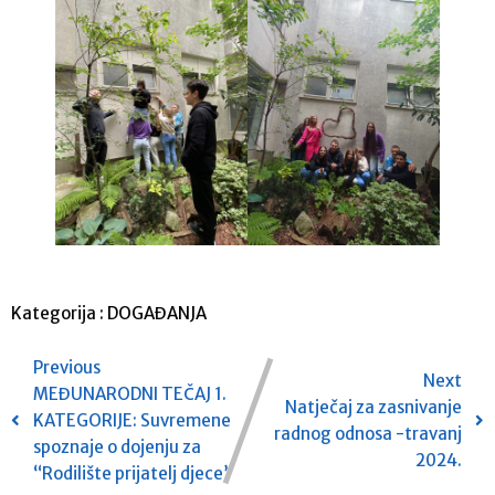
Kategorija :
DOGAĐANJA
Previous
Next
MEĐUNARODNI TEČAJ 1.
Natječaj za zasnivanje
KATEGORIJE: Suvremene
radnog odnosa -travanj
spoznaje o dojenju za
2024.
“Rodilište prijatelj djece”