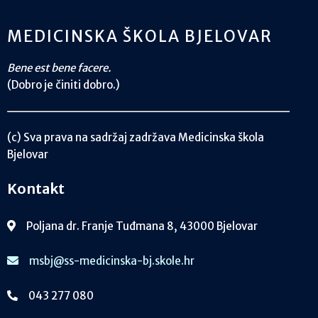
MEDICINSKA ŠKOLA BJELOVAR
Bene est bene facere.
(Dobro je činiti dobro.)
(c) Sva prava na sadržaj zadržava Medicinska škola
Bjelovar
Kontakt
Poljana dr. Franje Tuđmana 8, 43000 Bjelovar
msbj@ss-medicinska-bj.skole.hr
043 277 080