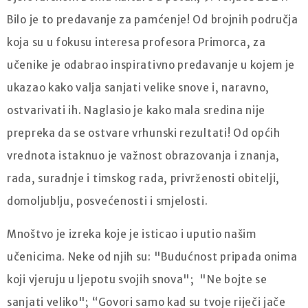
Bilo je to predavanje za pamćenje! Od brojnih područja
koja su u fokusu interesa profesora Primorca, za
učenike je odabrao inspirativno predavanje u kojem je
ukazao kako valja sanjati velike snove i, naravno,
ostvarivati ih. Naglasio je kako mala sredina nije
prepreka da se ostvare vrhunski rezultati! Od općih
vrednota istaknuo je važnost obrazovanja i znanja,
rada, suradnje i timskog rada, privrženosti obitelji,
domoljublju, posvećenosti i smjelosti.
Mnoštvo je izreka koje je isticao i uputio našim
učenicima. Neke od njih su: "Budućnost pripada onima
koji vjeruju u ljepotu svojih snova"; "Ne bojte se
sanjati veliko"; “Govori samo kad su tvoje riječi jače