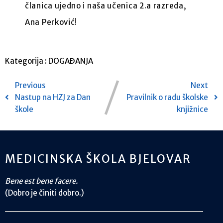
članica ujedno i naša učenica 2.a razreda,
Ana Perković!
Kategorija :
DOGAĐANJA
Previous
Next
Nastup na HZJ za Dan
Pravilnik o radu školske
škole
knjižnice
MEDICINSKA ŠKOLA BJELOVAR
Bene est bene facere.
(Dobro je činiti dobro.)