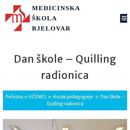
MEDICINSKA
ŠKOLA
BJELOVAR
Dan škole – Quilling
radionica
Početna
»
UČENICI
»
Kutak pedagoginje
»
Dan škole –
Quilling radionica