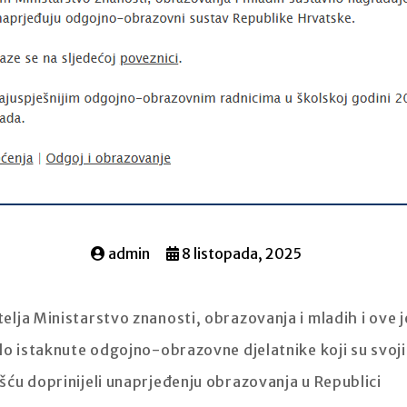
admin
8 listopada, 2025
lja Ministarstvo znanosti, obrazovanja i mladih i ove j
lo istaknute odgojno-obrazovne djelatnike koji su svoj
ću doprinijeli unaprjeđenju obrazovanja u Republici