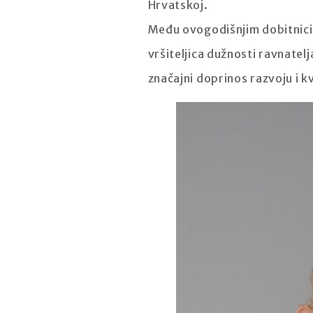
Hrvatskoj.
Među ovogodišnjim dobitnicima
vršiteljica dužnosti ravnatelj
značajni doprinos razvoju i k