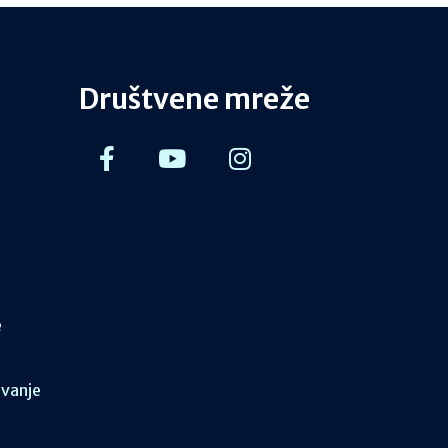
Društvene mreže
e
ovanje