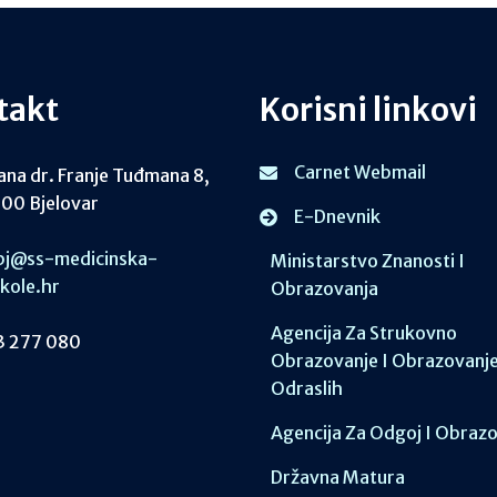
takt
Korisni linkovi
Carnet Webmail
ana dr. Franje Tuđmana 8,
00 Bjelovar
E-Dnevnik
j@ss-medicinska-
Ministarstvo Znanosti I
skole.hr
Obrazovanja
Agencija Za Strukovno
 277 080
Obrazovanje I Obrazovanj
Odraslih
Agencija Za Odgoj I Obraz
Državna Matura