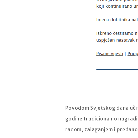
Povodom Svjetskog dana učite
godine tradicionalno nagradi
radom, zalaganjem i predanoš