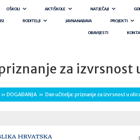
O ŠKOLI
AKTI ŠKOLE
NATJEČAJI
GD
ISI
RODITELJI
JAVNA NABAVA
PROJEKTI
OBAVIJESTI
KONT
 priznanje za izvrsnost
»
DOGAĐANJA
»
Dan učitelja: priznanje za izvrsnost u ob