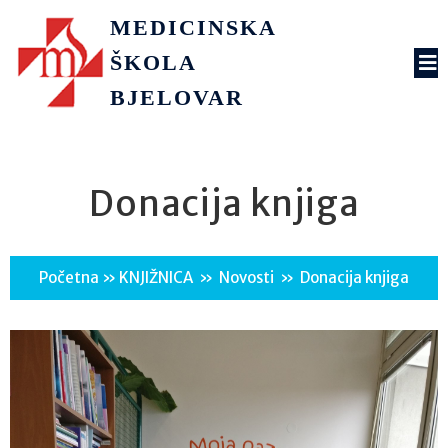
MEDICINSKA
ŠKOLA
BJELOVAR
Donacija knjiga
Početna
»
KNJIŽNICA
»
Novosti
»
Donacija knjiga