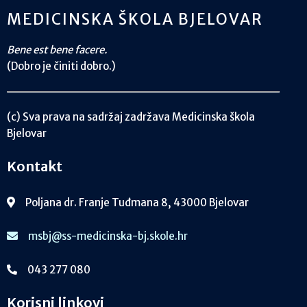
MEDICINSKA ŠKOLA BJELOVAR
Bene est bene facere.
(Dobro je činiti dobro.)
(c) Sva prava na sadržaj zadržava Medicinska škola
Bjelovar
Kontakt
Poljana dr. Franje Tuđmana 8, 43000 Bjelovar
msbj@ss-medicinska-bj.skole.hr
043 277 080
Korisni linkovi