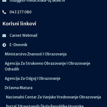
msbj@ss-medicinska-bj.skole.hr
043 277 080
Korisni linkovi
Carnet Webmail
E-Dnevnik
Ministarstvo Znanosti I Obrazovanja
Agencija Za Strukovno Obrazovanje I Obrazovanje
Odraslih
Agencija Za Odgoj I Obrazovanje
Državna Matura
Nacionalni Centar Za Vanjsko Vrednovanje Obrazovanja
Portal Zdravstvenih Škola Republike Hrvatske