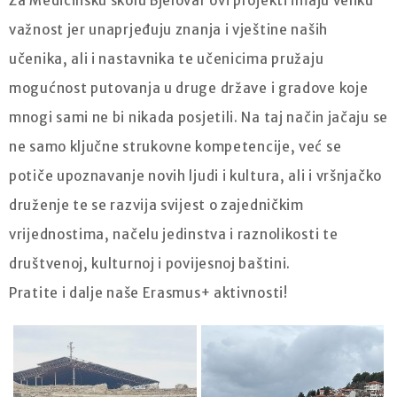
Za Medicinsku školu Bjelovar ovi projekti imaju veliku
važnost jer unaprjeđuju znanja i vještine naših
učenika, ali i nastavnika te učenicima pružaju
mogućnost putovanja u druge države i gradove koje
mnogi sami ne bi nikada posjetili. Na taj način jačaju se
ne samo ključne strukovne kompetencije, već se
potiče upoznavanje novih ljudi i kultura, ali i vršnjačko
druženje te se razvija svijest o zajedničkim
vrijednostima, načelu jedinstva i raznolikosti te
društvenoj, kulturnoj i povijesnoj baštini.
Pratite i dalje naše Erasmus+ aktivnosti!