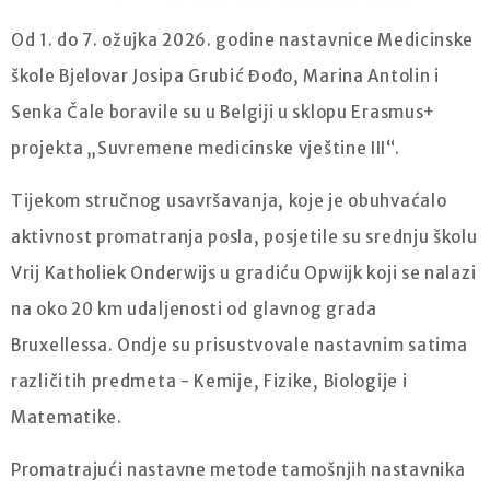
Od 1. do 7. ožujka 2026. godine nastavnice Medicinske
škole Bjelovar Josipa Grubić Đođo, Marina Antolin i
Senka Čale boravile su u Belgiji u sklopu Erasmus+
projekta „Suvremene medicinske vještine III“.
Tijekom stručnog usavršavanja, koje je obuhvaćalo
aktivnost promatranja posla, posjetile su srednju školu
Vrij Katholiek Onderwijs u gradiću Opwijk koji se nalazi
na oko 20 km udaljenosti od glavnog grada
Bruxellessa. Ondje su prisustvovale nastavnim satima
različitih predmeta - Kemije, Fizike, Biologije i
Matematike.
Promatrajući nastavne metode tamošnjih nastavnika