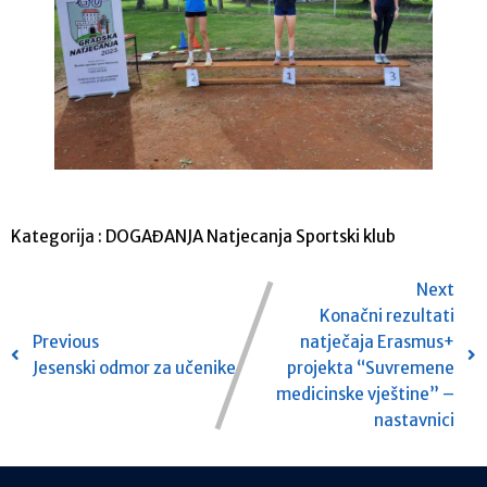
Kategorija :
DOGAĐANJA
Natjecanja
Sportski klub
Next
Konačni rezultati
Previous
natječaja Erasmus+
Jesenski odmor za učenike
projekta “Suvremene
medicinske vještine” –
nastavnici