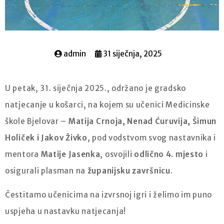
admin
31 siječnja, 2025
U petak, 31. siječnja 2025., održano je gradsko
natjecanje u košarci, na kojem su učenici Medicinske
škole Bjelovar –
Matija Crnoja, Nenad Ćuruvija, Šimun
Holiček i Jakov Živko
, pod vodstvom svog nastavnika i
mentora
Matije Jasenka
, osvojili
odlično 4. mjesto
i
osigurali plasman na
županijsku završnicu
.
Čestitamo učenicima na izvrsnoj igri i želimo im puno
uspjeha u nastavku natjecanja!