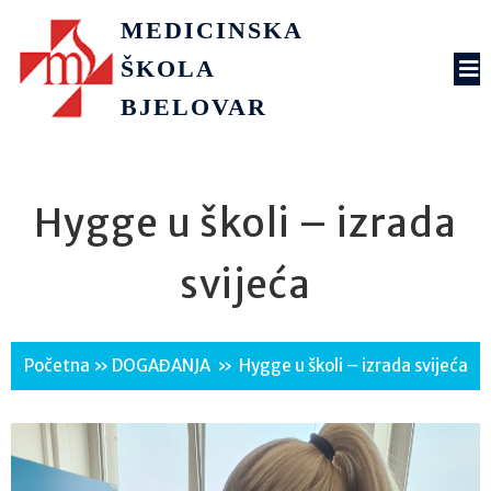
MEDICINSKA
ŠKOLA
BJELOVAR
Hygge u školi – izrada
svijeća
Početna
»
DOGAĐANJA
»
Hygge u školi – izrada svijeća