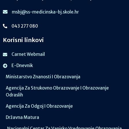
msbj@ss-medicinska-bj.skole.hr
043 277 080
Korisni linkovi
Carnet Webmail
E-Dnevnik
Ministarstvo Znanosti I Obrazovanja
Agencija Za Strukovno Obrazovanje I Obrazovanje
Odraslih
Agencija Za Odgoj I Obrazovanje
Državna Matura
Nacionalni Centar Za Vanjsko Vrednovanje Obrazovanja