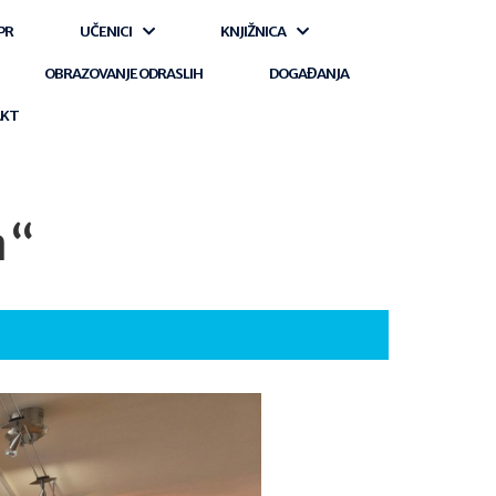
PR
UČENICI
KNJIŽNICA
OBRAZOVANJE ODRASLIH
DOGAĐANJA
AKT
a“