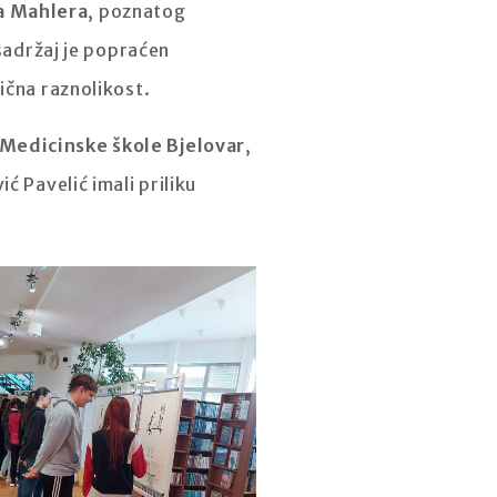
a Mahlera
, poznatog
 sadržaj je popraćen
zična raznolikost.
Medicinske škole Bjelovar
,
ć Pavelić imali priliku
.