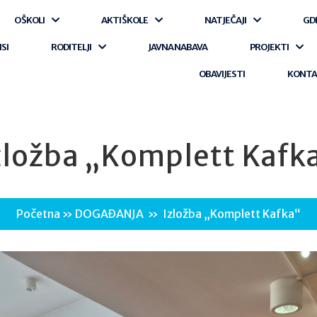
O ŠKOLI
AKTI ŠKOLE
NATJEČAJI
GD
ISI
RODITELJI
JAVNA NABAVA
PROJEKTI
OBAVIJESTI
KONT
zložba „Komplett Kafk
Početna
»
DOGAĐANJA
»
Izložba „Komplett Kafka“