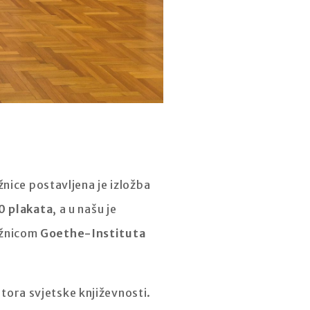
nice postavljena je izložba
0 plakata
, a u našu je
ižnicom
Goethe-Instituta
utora svjetske književnosti.