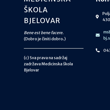
ŠKOLA
Polj
BJELOVAR
430
msb
Bene est bene facere.
bj.
(Dobro je činiti dobro.)
043
(c) Sva prava na sadržaj
zadržava Medicinska škola
Bjelovar