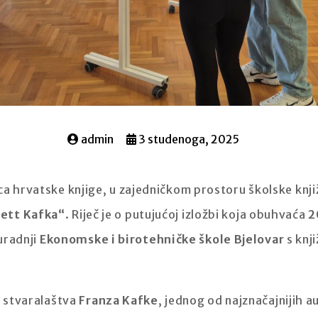
admin
3 studenoga, 2025
a hrvatske knjige, u zajedničkom prostoru školske knjiž
ett Kafka“
. Riječ je o putujućoj izložbi koja obuhvaća
2
suradnji
Ekonomske i birotehničke škole Bjelovar
s knj
i stvaralaštva
Franza Kafke
, jednog od najznačajnijih a