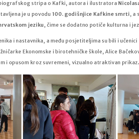
biografskog stripa o Kafki, autora i ilustratora
Nicolas
stavljena je u povodu
100. godišnjice Kafkine smrti
, a
hrvatskom jeziku
, čime se dodatno potiče kulturna i je
enika i nastavnika, a među posjetiteljima su bili i učenici
jžničarke Ekonomske i birotehničke škole, Alice Bačekovi
om i opusom kroz suvremeni, vizualno atraktivan prikaz