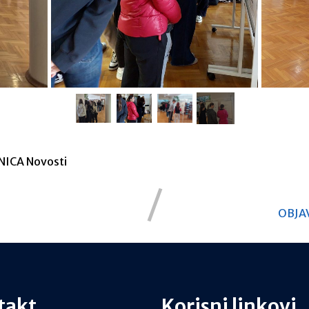
ŽNICA
Novosti
OBJA
takt
Korisni linkovi