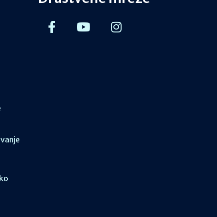
e
ovanje
sko