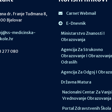
Carnet Webmail
ana dr. Franje Tuđmana 8,
00 Bjelovar
E-Dnevnik
j@ss-medicinska-
Ministarstvo Znanosti I
skole.hr
Obrazovanja
Agencija Za Strukovno
 277 080
Obrazovanje I Obrazovanj
Odraslih
Agencija Za Odgoj I Obraz
Državna Matura
Nacionalni Centar Za Vanj
Vrednovanje Obrazovanja
Portal Zdravstvenih Škola