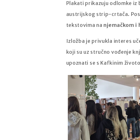
Plakati prikazuju odlomke iz 
austrijskog strip-crtača. Po
tekstovima na
njemačkom i 
Izložba je privukla interes uč
koji su uz stručno vođenje kn
upoznati se s Kafkinim život