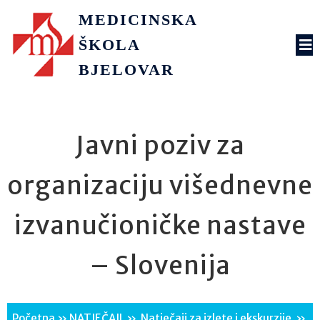
MEDICINSKA
ŠKOLA
BJELOVAR
Javni poziv za
organizaciju višednevne
izvanučioničke nastave
– Slovenija
Početna
»
NATJEČAJI
»
Natječaji za izlete i ekskurzije
»