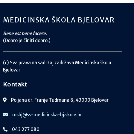
MEDICINSKA ŠKOLA BJELOVAR
Bene est bene facere.
(Dobro je činiti dobro.)
(c) Sva prava na sadržaj zadržava Medicinska škola
Bjelovar
Kontakt
Poljana dr. Franje Tuđmana 8, 43000 Bjelovar
msbj@ss-medicinska-bj.skole.hr
043 277 080