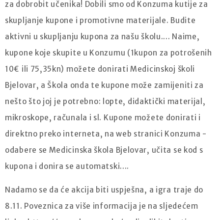
za dobrobit učenika! Dobili smo od Konzuma kutije za
skupljanje kupone i promotivne materijale. Budite
aktivni u skupljanju kupona za našu školu.... Naime,
kupone koje skupite u Konzumu (1kupon za potrošenih
10€ ili 75,35kn) možete donirati Medicinskoj školi
Bjelovar, a Škola onda te kupone može zamijeniti za
nešto što joj
je potrebno: lopte, didaktički materijal,
mikroskope, računala i sl. Kupone možete donirati i
direktno preko interneta, na web stranici Konzuma -
odabere se Medicinska škola Bjelovar, učita se kod s
kupona i donira se automatski....
Nadamo se da će akcija biti uspješna, a igra traje do
8.11. Poveznica za više informacija je na sljedećem