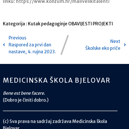
linku: https://www.konzum.hr/malivelikitalenti
Kategorija :
Kutak pedagoginje
OBAVIJESTI
PROJEKTI
Previous
Next
Raspored za prvi dan
Školske eko priče
nastave, 4. rujna 2023.
MEDICINSKA ŠKOLA BJELOVAR
Bene est bene facere.
(Dobro je činiti dobro.)
(c) Sva prava na sadržaj zadržava Medicinska škola
Bjelovar