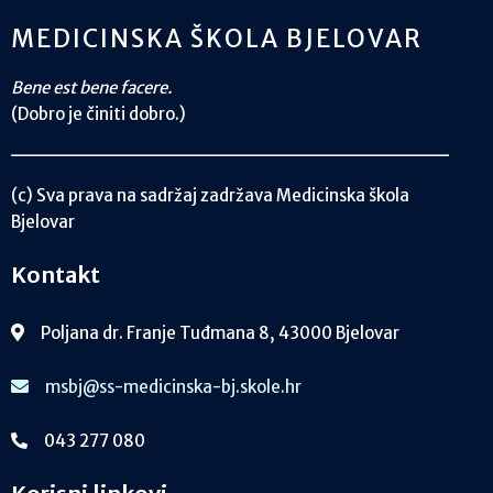
MEDICINSKA ŠKOLA BJELOVAR
Bene est bene facere.
(Dobro je činiti dobro.)
(c) Sva prava na sadržaj zadržava Medicinska škola
Bjelovar
Kontakt
Poljana dr. Franje Tuđmana 8, 43000 Bjelovar
msbj@ss-medicinska-bj.skole.hr
043 277 080