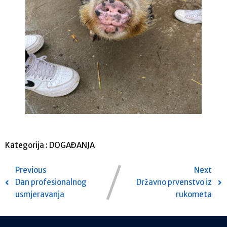
Kategorija :
DOGAĐANJA
Previous
Next
Dan profesionalnog
Državno prvenstvo iz
usmjeravanja
rukometa