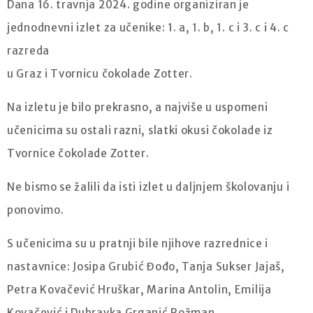
Dana 16. travnja 2024. godine organiziran je
jednodnevni izlet za učenike: 1. a, 1. b, 1. c i 3. c i 4. c
razreda
u Graz i Tvornicu čokolade Zotter.
Na izletu je bilo prekrasno, a najviše u uspomeni
učenicima su ostali razni, slatki okusi čokolade iz
Tvornice čokolade Zotter.
Ne bismo se žalili da isti izlet u daljnjem školovanju i
ponovimo.
S učenicima su u pratnji bile njihove razrednice i
nastavnice: Josipa Grubić Đođo, Tanja Sukser Jajaš,
Petra Kovačević Hruškar, Marina Antolin, Emilija
Kovačević i Dubravka Grganić Rožman.