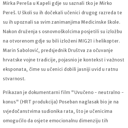
Mirka Pereša u Kapeli gdje su saznali tko je Mirko
Pereš. U školi su ih dočekali učenici drugog razreda te
su ih upoznali sa svim zanimanjima Medicinske škole.
Nakon druženja s osnovnoškolcima posjetili su izložbu
na otvorenom gdje su bili izloženi MIG21 i helikopter.
Marin Sabolović, predsjednik Društva za očuvanje
hrvatske vojne tradicije, pojasnio je kontekst i važnost
eksponata, čime su učenici dobili jasniji uvid u ratnu
stvarnost.
Prikazan je dokumentarni film "Uvučeno - neutralno -
konus" (HRT produkcija) Poseban naglasak bio je na
svjedočanstvima sudionika rata, što je učenicima
omogućilo da osjete emocionalnu dimenziju tih