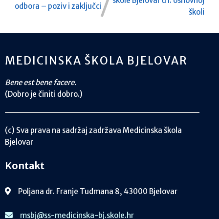
škole Bjelovar u I. osnovnoj
odbora – poziv i zaključci
školi
MEDICINSKA ŠKOLA BJELOVAR
Bene est bene facere.
(Dobro je činiti dobro.)
(c) Sva prava na sadržaj zadržava Medicinska škola
Bjelovar
Kontakt
Poljana dr. Franje Tuđmana 8, 43000 Bjelovar
msbj@ss-medicinska-bj.skole.hr