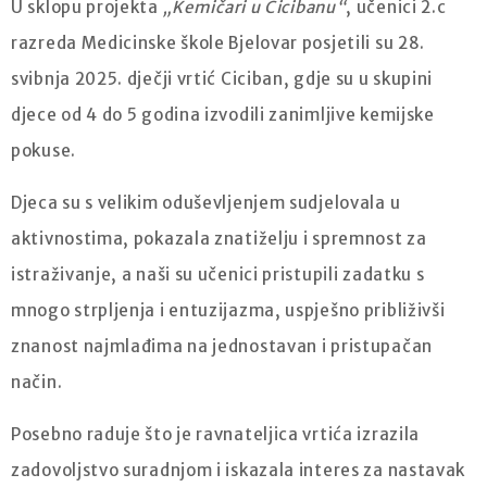
U sklopu projekta
„Kemičari u Cicibanu“
, učenici 2.c
razreda Medicinske škole Bjelovar posjetili su 28.
svibnja 2025. dječji vrtić Ciciban, gdje su u skupini
djece od 4 do 5 godina izvodili zanimljive kemijske
pokuse.
Djeca su s velikim oduševljenjem sudjelovala u
aktivnostima, pokazala znatiželju i spremnost za
istraživanje, a naši su učenici pristupili zadatku s
mnogo strpljenja i entuzijazma, uspješno približivši
znanost najmlađima na jednostavan i pristupačan
način.
Posebno raduje što je ravnateljica vrtića izrazila
zadovoljstvo suradnjom i iskazala interes za nastavak