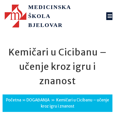
MEDICINSKA
ŠKOLA
BJELOVAR
Kemičari u Cicibanu –
učenje kroz igru i
znanost
Početna
»
DOGAĐANJA
»
Kemičari u Cicibanu – učenje
kroz igru i znanost