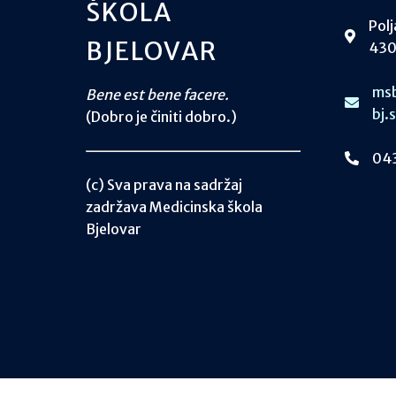
ŠKOLA
Polj
BJELOVAR
430
msb
Bene est bene facere.
bj.
(Dobro je činiti dobro.)
043
(c) Sva prava na sadržaj
zadržava Medicinska škola
Bjelovar