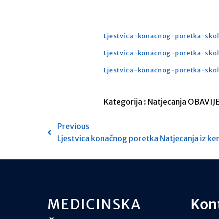
Ljestvica-konacnog-poretka-skol
Ljestvica-konacnog-poretka-skol
Ljestvica-konacnog-poretka-skol
Kategorija :
Natjecanja
OBAVIJE
Previous
Ljestvica konačnog poretka Natjecanja iz kem
MEDICINSKA
Kon