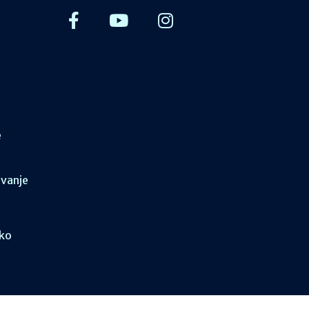
e
ovanje
sko