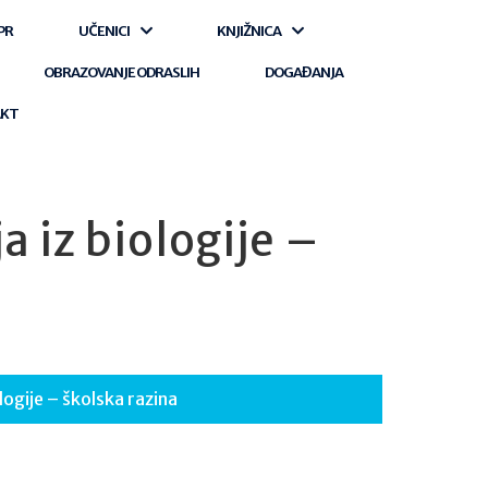
PR
UČENICI
KNJIŽNICA
OBRAZOVANJE ODRASLIH
DOGAĐANJA
AKT
 iz biologije –
logije – školska razina