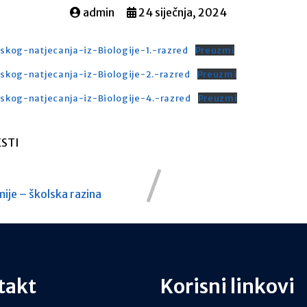
admin
24 siječnja, 2024
skog-natjecanja-iz-Biologije-1.-razred
Preuzmi
skog-natjecanja-iz-Biologije-2.-razred
Preuzmi
skog-natjecanja-iz-Biologije-4.-razred
Preuzmi
STI
ije – školska razina
takt
Korisni linkovi