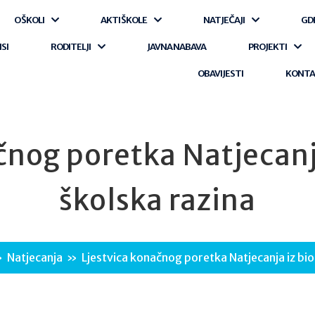
O ŠKOLI
AKTI ŠKOLE
NATJEČAJI
GD
ISI
RODITELJI
JAVNA NABAVA
PROJEKTI
OBAVIJESTI
KONT
čnog poretka Natjecanja
školska razina
»
Natjecanja
»
Ljestvica konačnog poretka Natjecanja iz bio