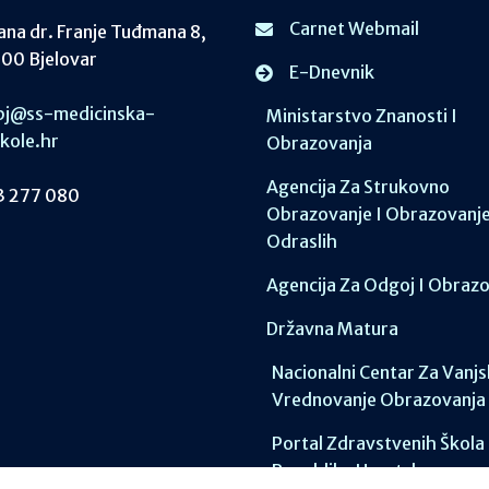
Carnet Webmail
ana dr. Franje Tuđmana 8,
00 Bjelovar
E-Dnevnik
j@ss-medicinska-
Ministarstvo Znanosti I
skole.hr
Obrazovanja
Agencija Za Strukovno
 277 080
Obrazovanje I Obrazovanj
Odraslih
Agencija Za Odgoj I Obraz
Državna Matura
Nacionalni Centar Za Vanj
Vrednovanje Obrazovanja
Portal Zdravstvenih Škola
Republike Hrvatske