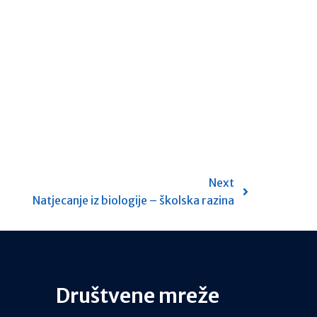
Next
Natjecanje iz biologije – školska razina
Društvene mreže