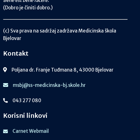
Bene est bene facere.
(Dobro je činiti dobro.)
(c) Sva prava na sadržaj zadržava Medicinska škola
Bjelovar
Kontakt
Poljana dr. Franje Tuđmana 8, 43000 Bjelovar
msbj@ss-medicinska-bj.skole.hr
043 277 080
Korisni linkovi
Carnet Webmail