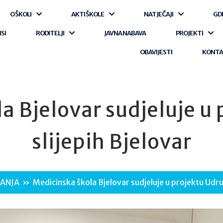
O ŠKOLI
AKTI ŠKOLE
NATJEČAJI
GD
ISI
RODITELJI
JAVNA NABAVA
PROJEKTI
OBAVIJESTI
KONT
a Bjelovar sudjeluje u
slijepih Bjelovar
ANJA
»
Medicinska škola Bjelovar sudjeluje u projektu Udru