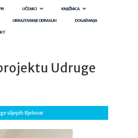
PR
UČENICI
KNJIŽNICA
OBRAZOVANJE ODRASLIH
DOGAĐANJA
AKT
 projektu Udruge
ge slijepih Bjelovar