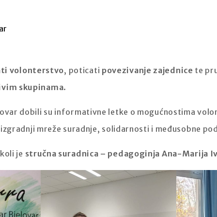
ar
čati volonterstvo
, poticati
povezivanje zajednice
te pr
jivim skupinama
.
ovar dobili su informativne letke o mogućnostima volont
ti izgradnji mreže suradnje, solidarnosti i međusobne po
koli je
stručna suradnica – pedagoginja Ana-Marija I