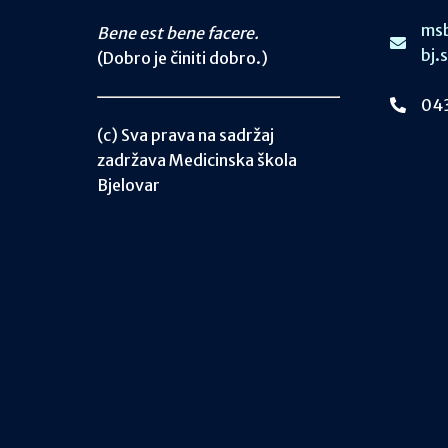
msb
Bene est bene facere.
bj.
(Dobro je činiti dobro.)
043
(c) Sva prava na sadržaj
zadržava Medicinska škola
Bjelovar