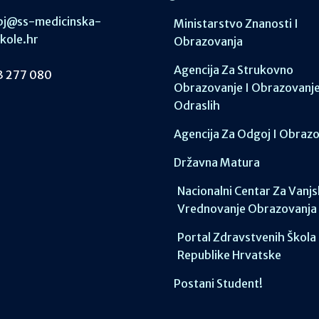
j@ss-medicinska-
Ministarstvo Znanosti I
skole.hr
Obrazovanja
Agencija Za Strukovno
 277 080
Obrazovanje I Obrazovanj
Odraslih
Agencija Za Odgoj I Obraz
Državna Matura
Nacionalni Centar Za Vanj
Vrednovanje Obrazovanja
Portal Zdravstvenih Škola
Republike Hrvatske
Postani Student!