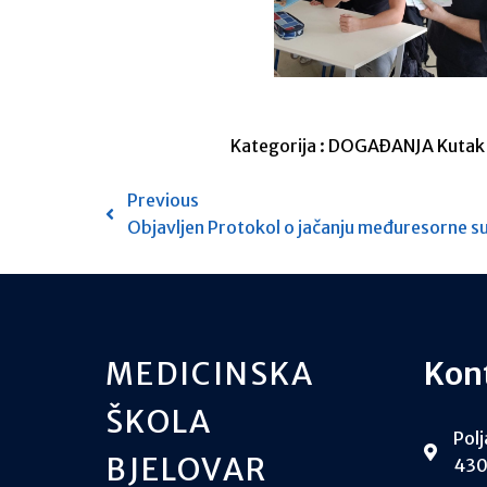
Kategorija :
DOGAĐANJA
Kutak
Previous
Objavljen Protokol o jačanju međuresorne s
MEDICINSKA
Kon
ŠKOLA
Polj
BJELOVAR
430