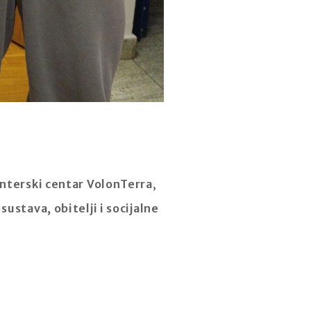
onterski centar VolonTerra
,
ustava, obitelji i socijalne