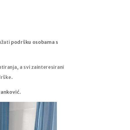
užati
podršku osobama s
iranja, a svi zainteresirani
drške.
vanković
.