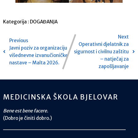
Kategorija :
DOGAĐANJA
Next
Previous
Operativni djelatnik za
Javni poziv za organizaciju
sigurnost i civilnu zaštitu
višednevne izvanučioničke
– natječaj za
nastave – Malta 2026.
zapošljavanje
MEDICINSKA ŠKOLA BJELOVAR
Bene est bene facere.
(Dobro je činiti dobro.)