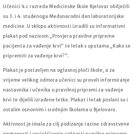
Učenici 4.c razreda Medicinske škole Bjelovar obilježili
su 3. i 4. studenoga Međunarodni dan laboratorijske
medicine. U sklopu aktivnosti izradili su informativni
plakat pod nazivom „Provjera pravilne pripreme
pacijenta za vađenje krvi“ te letak s uputama „Kako se
pripremiti za vađenje krvi?“.
Plakat je postavljen na oglasnoj ploči škole, a za
vrijeme velikog odmora učenici su proveli informiranje
nastavnika i učenika o pravilnoj pripremi za vađenje
krvi te dijelili izrađene letke. Plakat i letak poslani su i
ostalim osnovnim i srednjim školama u Bjelovaru.
Aktivnost je imala za cilj podizanje razine zdravstvene
pismenosti i osvješćivanje važnosti pravilne pripreme