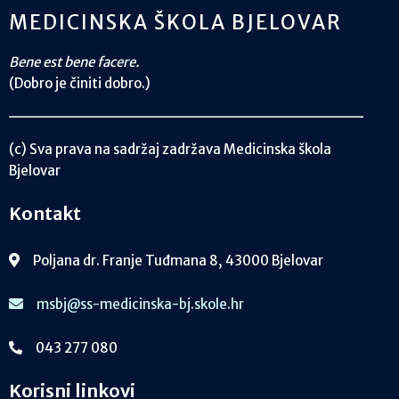
MEDICINSKA ŠKOLA BJELOVAR
Bene est bene facere.
(Dobro je činiti dobro.)
(c) Sva prava na sadržaj zadržava Medicinska škola
Bjelovar
Kontakt
Poljana dr. Franje Tuđmana 8, 43000 Bjelovar
msbj@ss-medicinska-bj.skole.hr
043 277 080
Korisni linkovi