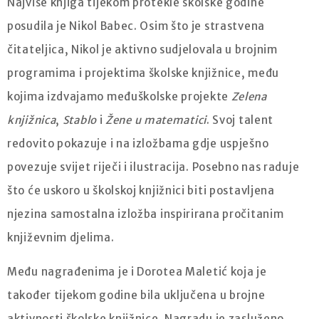
Najviše knjiga tijekom protekle školske godine
posudila je Nikol Babec. Osim što je strastvena
čitateljica, Nikol je aktivno sudjelovala u brojnim
programima i projektima školske knjižnice, među
kojima izdvajamo međuškolske projekte
Zelena
knjižnica
,
Stablo
i
Žene u matematici
. Svoj talent
redovito pokazuje i na izložbama gdje uspješno
povezuje svijet riječi i ilustracija. Posebno nas raduje
što će uskoro u školskoj knjižnici biti postavljena
njezina samostalna izložba inspirirana pročitanim
književnim djelima.
Među nagrađenima je i Dorotea Maletić koja je
također tijekom godine bila uključena u brojne
aktivnosti školske knjižnice. Nagradu je zasluženo