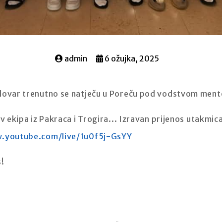
admin
6 ožujka, 2025
elovar trenutno se natječu u Poreču pod vodstvom ment
iv ekipa iz Pakraca i Trogira... Izravan prijenos utakmic
.youtube.com/live/1u0f5j-GsYY
s!