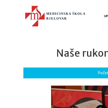
MEDICINSKA ŠKOLA
UP
BJELOVAR
Naše ruko
Poče