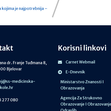
 kojima je najpotrebnija –
takt
Korisni linkovi
Carnet Webmail
ana dr. Franje Tuđmana 8,
00 Bjelovar
E-Dnevnik
j@ss-medicinska-
Ministarstvo Znanosti I
skole.hr
Obrazovanja
Agencija Za Strukovno
 277 080
Obrazovanje I Obrazovanj
Odraslih