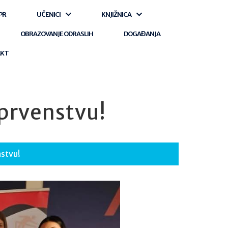
PR
UČENICI
KNJIŽNICA
OBRAZOVANJE ODRASLIH
DOGAĐANJA
AKT
prvenstvu!
nstvu!