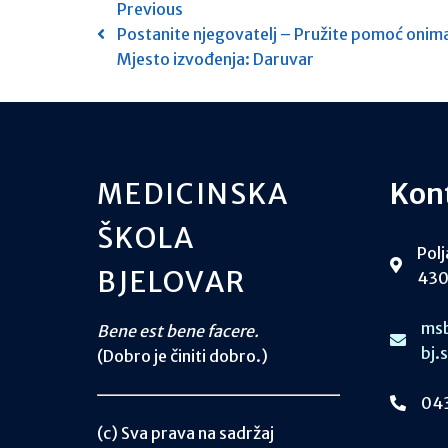
Previous
Postanite njegovatelj – Pružite pomoć onima
Mjesto izvođenja: Daruvar
MEDICINSKA
Kon
ŠKOLA
Polj
BJELOVAR
430
msb
Bene est bene facere.
bj.
(Dobro je činiti dobro.)
043
(c) Sva prava na sadržaj