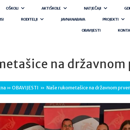
O ŠKOLI
AKTI ŠKOLE
NATJEČAJI
GD
ISI
RODITELJI
JAVNA NABAVA
PROJEKTI
OBAVIJESTI
KONT
metašice na državnom 
tna
»
OBAVIJESTI
»
Naše rukometašice na državnom prve