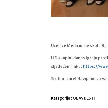
Učenice Medicinske škole Bj
U D skupini danas igraju prot
sljedećem linku:
https://www
Sretno, cure! Navijamo za va
Kategorija :
OBAVIJESTI