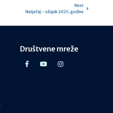
Next
Natječaj – ožujak 2025. godine
Društvene mreže
e