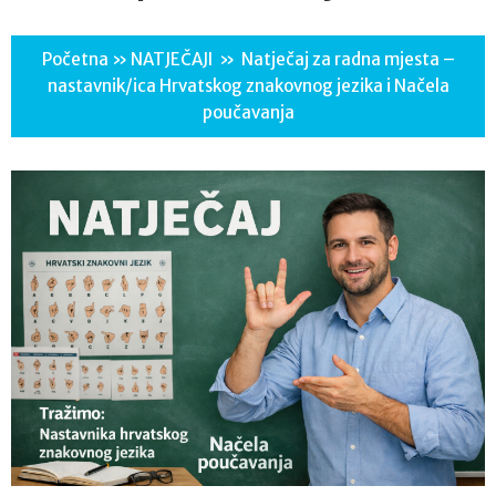
Početna
»
NATJEČAJI
»
Natječaj za radna mjesta –
nastavnik/ica Hrvatskog znakovnog jezika i Načela
poučavanja