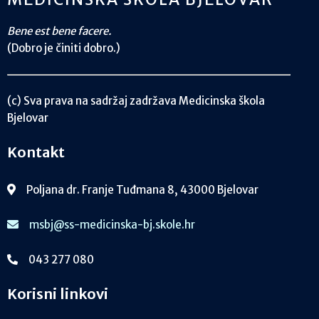
Bene est bene facere.
(Dobro je činiti dobro.)
(c) Sva prava na sadržaj zadržava Medicinska škola
Bjelovar
Kontakt
Poljana dr. Franje Tuđmana 8, 43000 Bjelovar
msbj@ss-medicinska-bj.skole.hr
043 277 080
Korisni linkovi