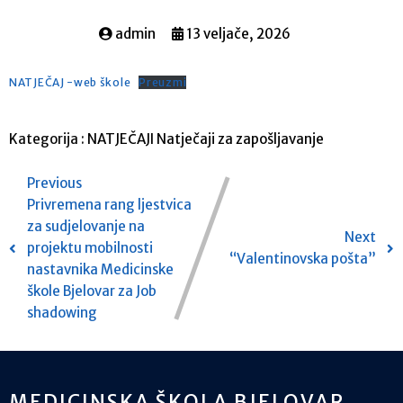
admin
13 veljače, 2026
NATJEČAJ -web škole
Preuzmi
Kategorija :
NATJEČAJI
Natječaji za zapošljavanje
Previous
Privremena rang ljestvica
za sudjelovanje na
Next
projektu mobilnosti
“Valentinovska pošta”
nastavnika Medicinske
škole Bjelovar za Job
shadowing
MEDICINSKA ŠKOLA BJELOVAR