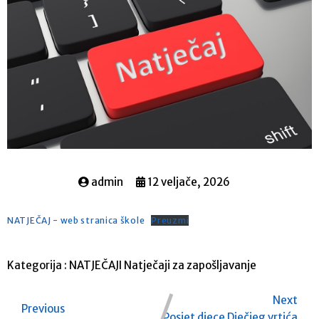
admin
12 veljače, 2026
NATJEČAJ - web stranica škole
Preuzmi
Kategorija :
NATJEČAJI
Natječaji za zapošljavanje
Next
Previous
Posjet djece Dječjeg vrtića