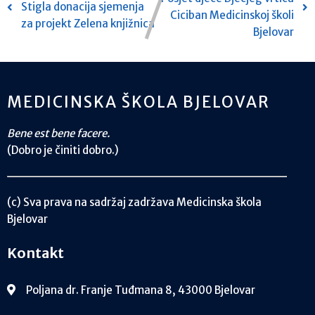
Stigla donacija sjemenja
Ciciban Medicinskoj školi
za projekt Zelena knjižnica
Bjelovar
MEDICINSKA ŠKOLA BJELOVAR
Bene est bene facere.
(Dobro je činiti dobro.)
(c) Sva prava na sadržaj zadržava Medicinska škola
Bjelovar
Kontakt
Poljana dr. Franje Tuđmana 8, 43000 Bjelovar