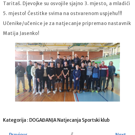
Taritaš. Djevojke su osvojile sjajno 3. mjesto, a mladići
5. mjesto! Čestitke svima na ostvarenom uspjehu!!!
Učenike/učenice je za natjecanje pripremao nastavnik
Matija Jasenko!
Kategorija :
DOGAĐANJA
Natjecanja
Sportski klub
Previous
Next