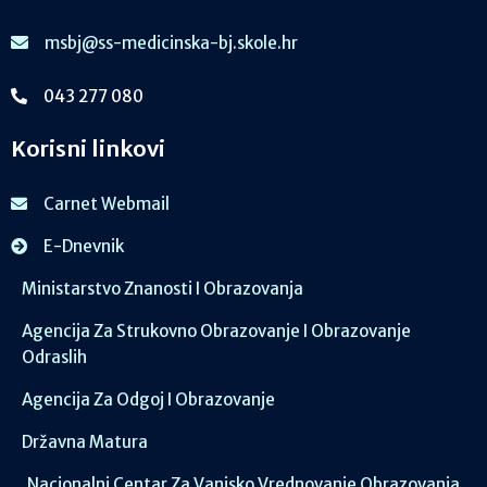
msbj@ss-medicinska-bj.skole.hr
043 277 080
Korisni linkovi
Carnet Webmail
E-Dnevnik
Ministarstvo Znanosti I Obrazovanja
Agencija Za Strukovno Obrazovanje I Obrazovanje
Odraslih
Agencija Za Odgoj I Obrazovanje
Državna Matura
Nacionalni Centar Za Vanjsko Vrednovanje Obrazovanja