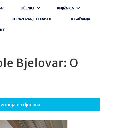
PR
UČENICI
KNJIŽNICA
OBRAZOVANJE ODRASLIH
DOGAĐANJA
AKT
ole Bjelovar: O
ivotinjama i ljudima