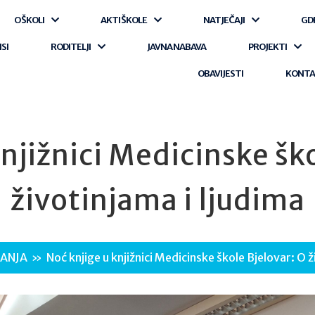
O ŠKOLI
AKTI ŠKOLE
NATJEČAJI
GD
ISI
RODITELJI
JAVNA NABAVA
PROJEKTI
OBAVIJESTI
KONT
njižnici Medicinske šk
životinjama i ljudima
ANJA
»
Noć knjige u knjižnici Medicinske škole Bjelovar: O ž