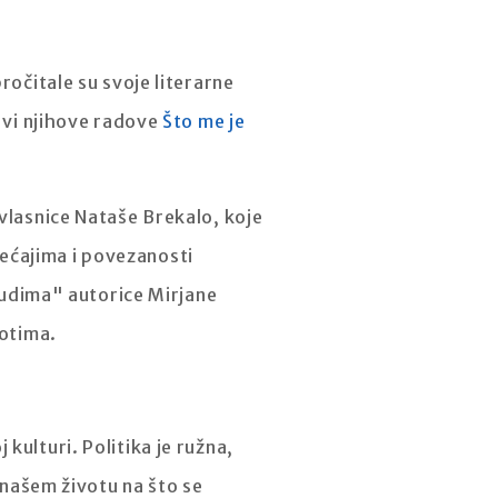
ročitale su svoje literarne
i vi njihove radove
Što me je
 vlasnice Nataše Brekalo, koje
ećajima i povezanosti
ljudima" autorice Mirjane
votima.
kulturi. Politika je ružna,
u našem životu na što se