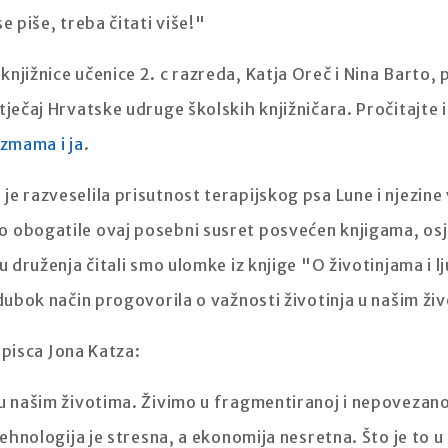
e piše, treba čitati više!"
njižnice učenice 2. c razreda, Katja Oreč i Nina Barto, p
tječaj Hrvatske udruge školskih knjižničara. Pročitajte 
zmama i ja
.
e razveselila prisutnost terapijskog psa Lune i njezine
 obogatile ovaj posebni susret posvećen knjigama, osj
ku druženja čitali smo ulomke iz knjige "O životinjama i 
 dubok način progovorila o važnosti životinja u našim ži
i pisca Jona Katza:
u našim životima. Živimo u fragmentiranoj i nepovezanoj 
 tehnologija je stresna, a ekonomija nesretna. Što je to 