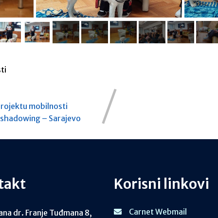
ti
projektu mobilnosti
b shadowing – Sarajevo
takt
Korisni linkovi
Carnet Webmail
ana dr. Franje Tuđmana 8,