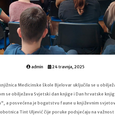
admin
24 travnja, 2025
knjižnica Medicinske škole Bjelovar uključila se u obilje
om se obilježava Svjetski dan knjige i Dan hrvatske knj
a", a posvećena je bogatstvu faune u književnim svjetov
obotnica Tint Uljević čije poruke podsjećaju na važnost 