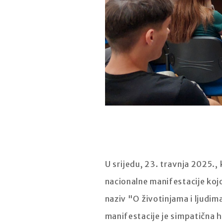
U srijedu, 23. travnja 2025., 
nacionalne manifestacije koj
naziv "O životinjama i ljudim
manifestacije je simpatična h