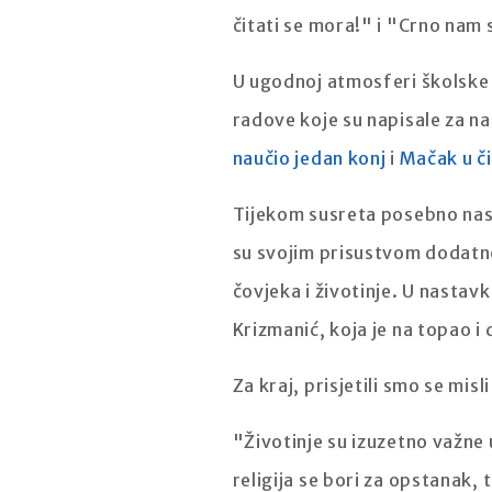
čitati se mora!" i "Crno nam s
U ugodnoj atmosferi školske k
radove koje su napisale za na
naučio jedan konj
i
Mačak u či
Tijekom susreta posebno nas j
su svojim prisustvom dodatno
čovjeka i životinje. U nastav
Krizmanić, koja je na topao i
Za kraj, prisjetili smo se misl
"Životinje su izuzetno važne 
religija se bori za opstanak,