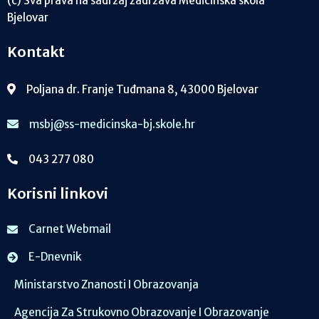
(c) Sva prava na sadržaj zadržava Medicinska škola
Bjelovar
Kontakt
Poljana dr. Franje Tuđmana 8, 43000 Bjelovar
msbj@ss-medicinska-bj.skole.hr
043 277 080
Korisni linkovi
Carnet Webmail
E-Dnevnik
Ministarstvo Znanosti I Obrazovanja
Agencija Za Strukovno Obrazovanje I Obrazovanje