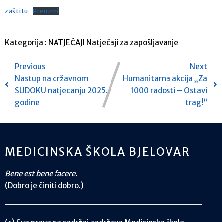
zaštitu
Preuzmi
Kategorija :
NATJEČAJI
Natječaji za zapošljavanje
Previous
Next
Nastup na državnom
Humanitarna akcija „Za
SUDOKU natjecanju 2025.
1000 radosti – Ostavi
godine
trag!“
MEDICINSKA ŠKOLA BJELOVAR
Bene est bene facere.
(Dobro je činiti dobro.)