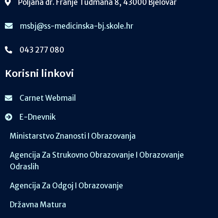
Poljana dr. Franje Tuđmana 8, 43000 Bjelovar
msbj@ss-medicinska-bj.skole.hr
043 277 080
Korisni linkovi
Carnet Webmail
E-Dnevnik
Ministarstvo Znanosti I Obrazovanja
Agencija Za Strukovno Obrazovanje I Obrazovanje
Odraslih
Agencija Za Odgoj I Obrazovanje
Državna Matura