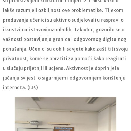
su predstavljeni konkretni primjeri iz prakse kako bi
lakše razumjeli ozbiljnost ove problematike. Tijekom
predavanja učenici su aktivno sudjelovali u raspravi o
iskustvima i stavovima mladih. Također, govorilo se o
važnosti postavljanja granica i odgovornog digitalnog
ponašanja. Učenici su dobili savjete kako zaštititi svoju
privatnost, kome se obratiti za pomoć i kako reagirati
u slučaju prijetnji ili ucjena. Aktivnost je doprinijela
jačanju svijesti o sigurnijem i odgovornijem korištenju
interneta. (I.P.)