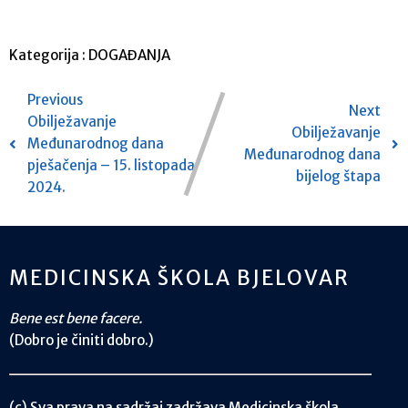
Kategorija :
DOGAĐANJA
Previous
Next
Obilježavanje
Obilježavanje
Međunarodnog dana
Međunarodnog dana
pješačenja – 15. listopada
bijelog štapa
2024.
MEDICINSKA ŠKOLA BJELOVAR
Bene est bene facere.
(Dobro je činiti dobro.)
(c) Sva prava na sadržaj zadržava Medicinska škola