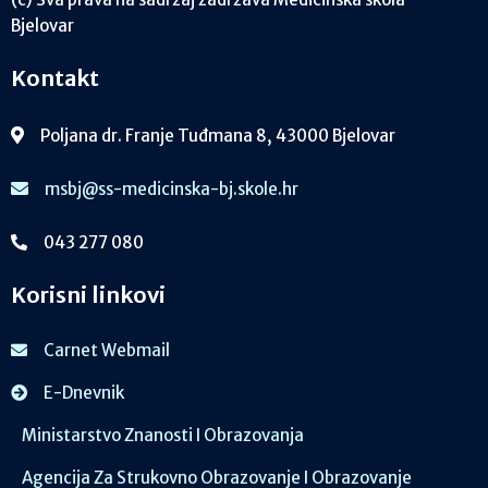
Bjelovar
Kontakt
Poljana dr. Franje Tuđmana 8, 43000 Bjelovar
msbj@ss-medicinska-bj.skole.hr
043 277 080
Korisni linkovi
Carnet Webmail
E-Dnevnik
Ministarstvo Znanosti I Obrazovanja
Agencija Za Strukovno Obrazovanje I Obrazovanje