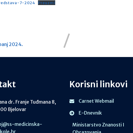
sredstava-7-2024
Preuzmi
ipanj 2024.
takt
Korisni linkovi
Carnet Webmail
ana dr. Franje Tuđmana 8,
00 Bjelovar
E-Dnevnik
j@ss-medicinska-
Ministarstvo Znanosti I
skole.hr
Obrazovanja