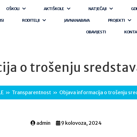
O ŠKOLI
AKTI ŠKOLE
NATJEČAJI
GD
ISI
RODITELJI
JAVNA NABAVA
PROJEKTI
OBAVIJESTI
KONT
ija o trošenju sredstav
LE
»
Transparentnost
»
Objava informacija o trošenju sre
admin
9 kolovoza, 2024