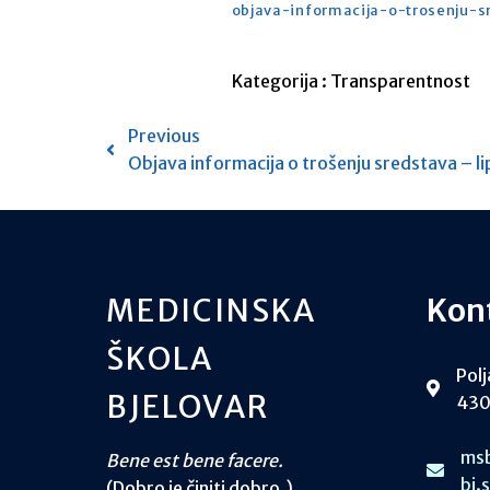
objava-informacija-o-trosenju-
Kategorija :
Transparentnost
Previous
Objava informacija o trošenju sredstava – l
MEDICINSKA
Kon
ŠKOLA
Polj
BJELOVAR
430
msb
Bene est bene facere.
bj.
(Dobro je činiti dobro.)